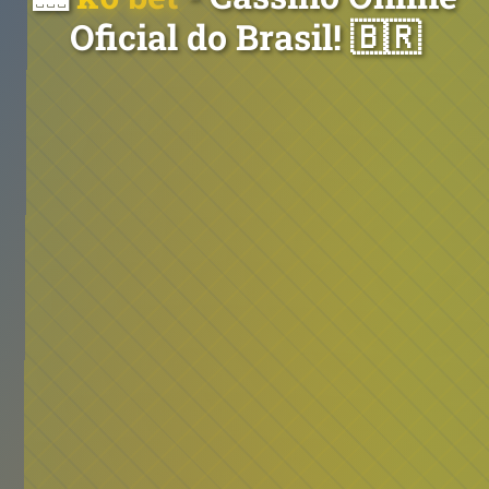
Oficial do Brasil! 🇧🇷