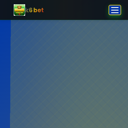
k6 bet