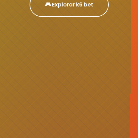
🎮 Explorar k6 bet