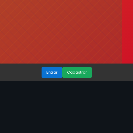
Entrar
Cadastrar