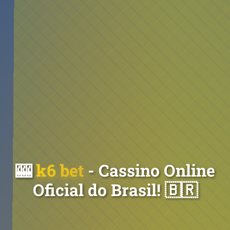
🎰
k6 bet
- Cassino Online
Oficial do Brasil! 🇧🇷