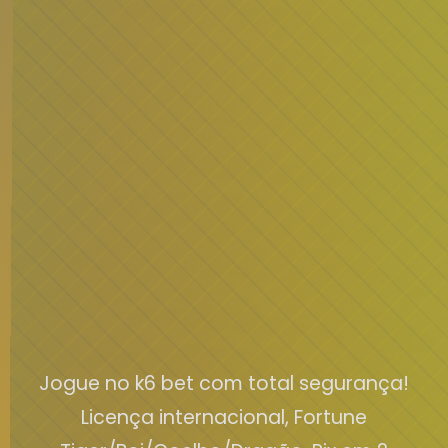
Jogue no k6 bet com total segurança!
Licença internacional, Fortune