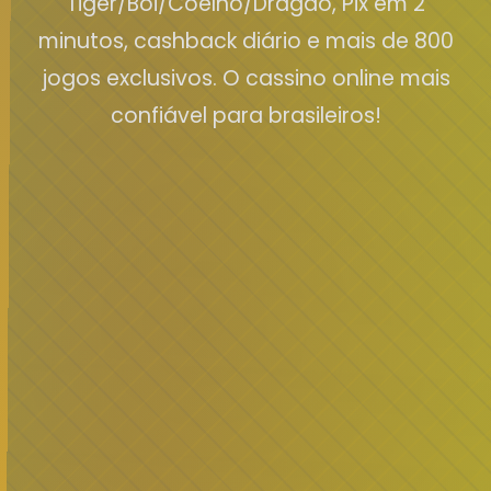
Tiger/Boi/Coelho/Dragão, Pix em 2
minutos, cashback diário e mais de 800
jogos exclusivos. O cassino online mais
confiável para brasileiros!