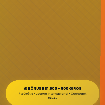
🎁 BÔNUS R$1.500 + 500 GIROS
Pix Grátis • Licença Internacional • Cashback
Diário