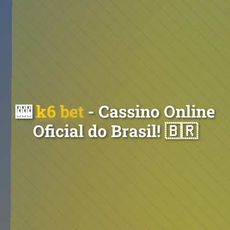
🎰
k6 bet
- Cassino Online
Oficial do Brasil! 🇧🇷