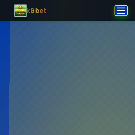
k6 bet