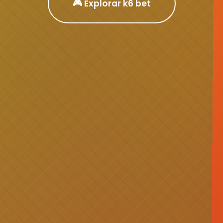
🎮 Explorar k6 bet